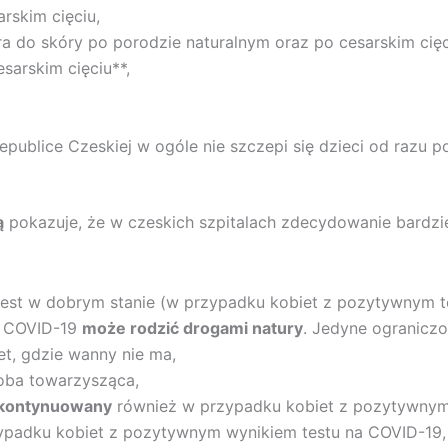
rskim cięciu,
a do skóry po porodzie naturalnym oraz po cesarskim cię
sarskim cięciu**,
publice Czeskiej w ogóle nie szczepi się dzieci od razu p
ą
pokazuje, że w czeskich szpitalach zdecydowanie bardzi
ta jest w dobrym stanie (w przypadku kobiet z pozytywnym 
a COVID-19
może rodzić drogami natury
. Jedyne ograniczo
iet, gdzie wanny nie ma,
soba towarzysząca,
t kontynuowany
również w przypadku kobiet z pozytywnym
rzypadku kobiet z pozytywnym wynikiem testu na COVID-19,