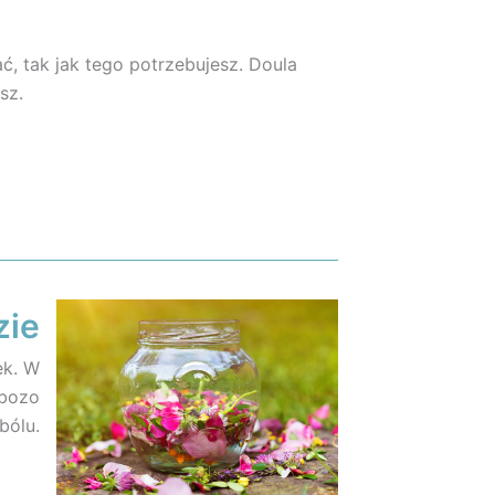
ć, tak jak tego potrzebujesz. Doula
sz.
zie
ek. W
ebozo
bólu.