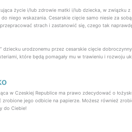
ująca życie i/lub zdrowie matki i/lub dziecka, w związku z
 do niego wskazania. Cesarskie cięcie samo niesie za sob
rw przepracować strach i zastanowić się, czego tak naprawd
” dziecku urodzonemu przez cesarskie cięcie dobroczynnyc
kteriami, które będą pomagały mu w trawieniu i rozwoju u
ko
ząca w Czeskiej Republice ma prawo zdecydować o łożysk
zrobione jego odbicie na papierze. Możesz również zrobić 
y do Ciebie!