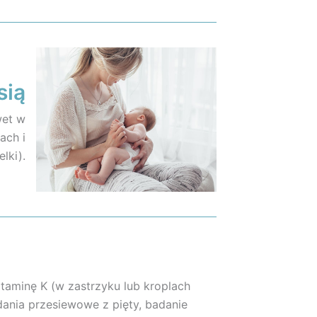
sią
wet w
ach i
lki).
taminę K (w zastrzyku lub kroplach
adania przesiewowe z pięty, badanie