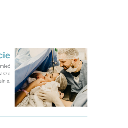
cie
 mieć
Także
lnie.