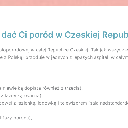
dać Ci poród w Czeskiej Repub
ołoporodowej w całej Republice Czeskiej. Tak jak wszędzie
 z Polską) przoduje w jednych z lepszych szpitali w cały
niewielką dopłata również z trzecią),
 z łazienką (wanna),
dowej z łazienką, lodówką i telewizorem (sala nadstandard
I fazy porodu),