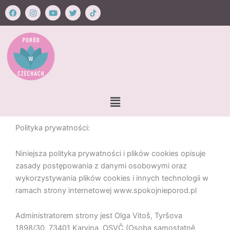
Przejdź
F
I
Y
T
a
n
o
w
c
s
u
i
e
t
t
t
do
b
a
u
t
o
g
b
e
o
r
e
r
treści
k
a
m
Menu
Polityka prywatności:
Niniejsza polityka prywatności i plików cookies opisuje
zasady postępowania z danymi osobowymi oraz
wykorzystywania plików cookies i innych technologii w
ramach strony internetowej www.spokojnieporod.pl
Administratorem strony jest Olga Vitoš, Tyršova
1898/30, 73401 Karvina, OSVČ (Osoba samostatně