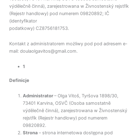
výdělečně činná), zarejestrowana w Živnostenský rejstřík
(Rejestr handlowy) pod numerem 09820892; IČ
(identyfikator
podatkowy) CZ8756181753.
Kontakt z administratorem możliwy pod pod adresem e-
mail: doulaolgavitos@gmail.com.
1
Definicje
Administrator
– Olga Vitoš, Tyršova 1898/30,
73401 Karvina, OSVČ (Osoba samostatně
výdělečně činná), zarejestrowana w Živnostenský
rejstřík (Rejestr handlowy) pod numerem
09820892.
Strona
– strona internetowa dostępna pod