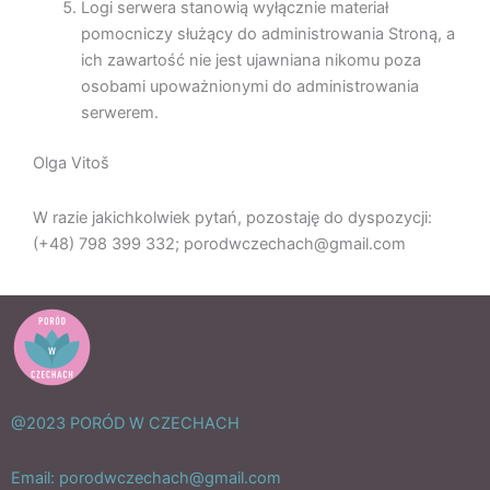
Logi serwera stanowią wyłącznie materiał
pomocniczy służący do administrowania Stroną, a
ich zawartość nie jest ujawniana nikomu poza
osobami upoważnionymi do administrowania
serwerem.
Olga Vitoš
W razie jakichkolwiek pytań, pozostaję do dyspozycji:
(+48) 798 399 332; porodwczechach@gmail.com
@2023 PORÓD W CZECHACH
Email: porodwczechach@gmail.com